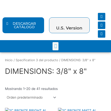
Ir
al
contenido
F
Y
I
a
o
n
c
u
s
DESCARGAR
e
t
t
CATÁLOGO
U.S. Version
b
u
a
o
b
g
o
e
r
k
a
Menu
m
Inicio
/ Specification 3 del producto / DIMENSIONS: 3/8" x 8"
DIMENSIONS: 3/8" x 8"
Mostrando 1–20 de 41 resultados