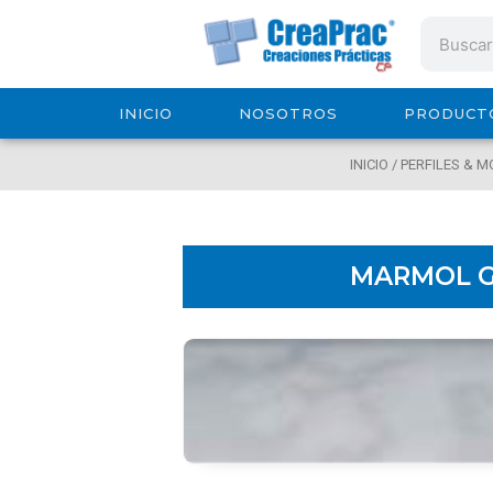
Ir
Search
al
contenido
INICIO
NOSOTROS
PRODUCT
INICIO
/
PERFILES & 
MARMOL G