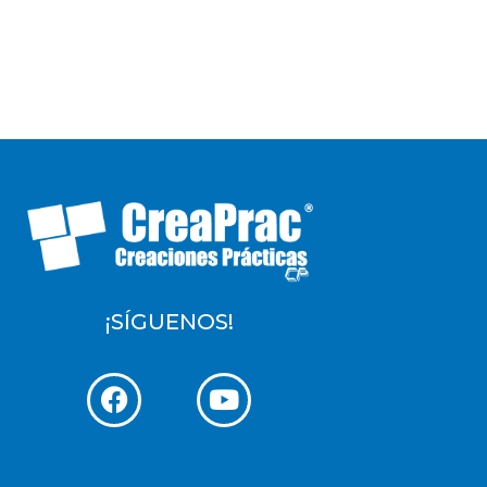
¡SÍGUENOS!
F
Y
a
o
c
u
e
t