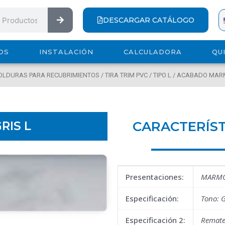
Search
DESCARGAR CATÁLOGO
OS
INSTALACIÓN
CALCULADORA
QU
MOLDURAS PARA RECUBRIMIENTOS
/
TIRA TRIM PVC
/
TIPO L
/
ACABADO MAR
CARACTERÍST
RIS L
Presentaciones:
MARMO
Especificación:
Tono: G
Especificación 2:
Remate