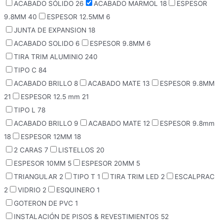
ACABADO SÓLIDO
26
ACABADO MARMOL
18
ESPESOR
9.8MM
40
ESPESOR 12.5MM
6
JUNTA DE EXPANSION
18
ACABADO SOLIDO
6
ESPESOR 9.8MM
6
TIRA TRIM ALUMINIO
240
TIPO C
84
ACABADO BRILLO
8
ACABADO MATE
13
ESPESOR 9.8MM
21
ESPESOR 12.5 mm
21
TIPO L
78
ACABADO BRILLO
9
ACABADO MATE
12
ESPESOR 9.8mm
18
ESPESOR 12MM
18
2 CARAS
7
LISTELLOS
20
ESPESOR 10MM
5
ESPESOR 20MM
5
TRIANGULAR
2
TIPO T
1
TIRA TRIM LED
2
ESCALPRAC
2
VIDRIO
2
ESQUINERO
1
GOTERON DE PVC
1
INSTALACIÓN DE PISOS & REVESTIMIENTOS
52