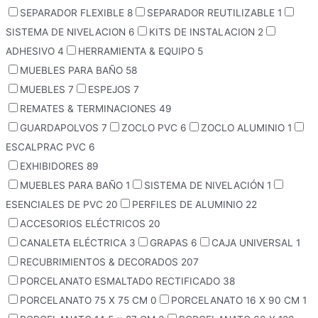
SEPARADOR FLEXIBLE
8
SEPARADOR REUTILIZABLE
1
SISTEMA DE NIVELACION
6
KITS DE INSTALACION
2
ADHESIVO
4
HERRAMIENTA & EQUIPO
5
MUEBLES PARA BAÑO
58
MUEBLES
7
ESPEJOS
7
REMATES & TERMINACIONES
49
GUARDAPOLVOS
7
ZOCLO PVC
6
ZOCLO ALUMINIO
1
ESCALPRAC PVC
6
EXHIBIDORES
89
MUEBLES PARA BAÑO
1
SISTEMA DE NIVELACIÓN
1
ESENCIALES DE PVC
20
PERFILES DE ALUMINIO
22
ACCESORIOS ELÉCTRICOS
20
CANALETA ELÉCTRICA
3
GRAPAS
6
CAJA UNIVERSAL
1
RECUBRIMIENTOS & DECORADOS
207
PORCELANATO ESMALTADO RECTIFICADO
38
PORCELANATO 75 X 75 CM
0
PORCELANATO 16 X 90 CM
1