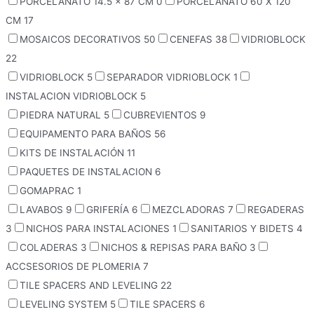
PORCELANATO 14.5 x 87 CM
0
PORCELANATO 60 X 120
CM
17
MOSAICOS DECORATIVOS
50
CENEFAS
38
VIDRIOBLOCK
22
VIDRIOBLOCK
5
SEPARADOR VIDRIOBLOCK
1
INSTALACION VIDRIOBLOCK
5
PIEDRA NATURAL
5
CUBREVIENTOS
9
EQUIPAMENTO PARA BAÑOS
56
KITS DE INSTALACIÓN
11
PAQUETES DE INSTALACION
6
GOMAPRAC
1
LAVABOS
9
GRIFERÍA
6
MEZCLADORAS
7
REGADERAS
3
NICHOS PARA INSTALACIONES
1
SANITARIOS Y BIDETS
4
COLADERAS
3
NICHOS & REPISAS PARA BAÑO
3
ACCSESORIOS DE PLOMERIA
7
TILE SPACERS AND LEVELING
22
LEVELING SYSTEM
5
TILE SPACERS
6