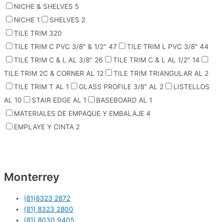
NICHE & SHELVES
5
NICHE
1
SHELVES
2
TILE TRIM
320
TILE TRIM C PVC 3/8" & 1/2"
47
TILE TRIM L PVC 3/8"
44
TILE TRIM C & L AL 3/8"
26
TILE TRIM C & L AL 1/2"
14
TILE TRIM 2C & CORNER AL
12
TILE TRIM TRIANGULAR AL
2
TILE TRIM T AL
1
GLASS PROFILE 3/8" AL
2
LISTELLOS
AL
10
STAIR EDGE AL
1
BASEBOARD AL
1
MATERIALES DE EMPAQUE Y EMBALAJE
4
EMPLAYE Y CINTA
2
Monterrey
(81)8323 2872
(81) 8323 2800
(81) 8030 9405