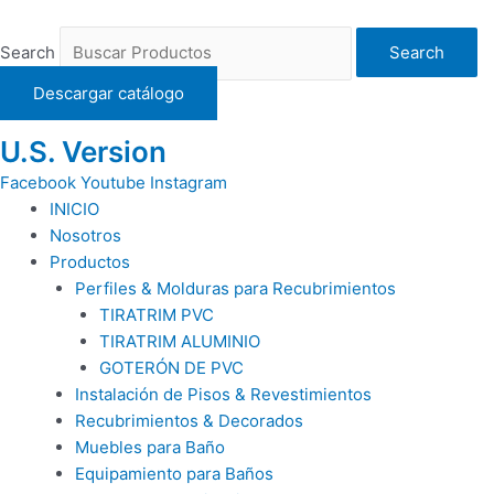
Ir
al
Search
Search
contenido
Descargar catálogo
U.S. Version
Facebook
Youtube
Instagram
INICIO
Nosotros
Productos
Perfiles & Molduras para Recubrimientos
TIRATRIM PVC
TIRATRIM ALUMINIO
GOTERÓN DE PVC
Instalación de Pisos & Revestimientos
Recubrimientos & Decorados
Muebles para Baño
Equipamiento para Baños