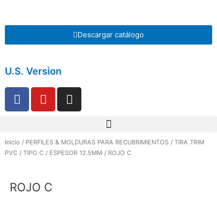
Ir
al
contenido
Descargar catálogo
U.S. Version
F
Y
I
a
o
n
c
u
s
Menu
e
t
t
b
u
a
Inicio
/
PERFILES & MOLDURAS PARA RECUBRIMIENTOS
/
TIRA TRIM
o
b
g
PVC
/
TIPO C
/
ESPESOR 12.5MM
/ ROJO C
o
e
r
k
a
ROJO C
m