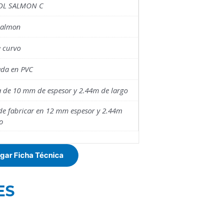
L SALMON C
Salmon
 curvo
ada en PVC
 de 10 mm de espesor y 2.44m de largo
de fabricar en 12 mm espesor y 2.44m
o
gar Ficha Técnica
ES