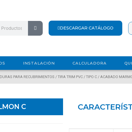
Search
DESCARGAR CATÁLOGO
OS
INSTALACIÓN
CALCULADORA
QU
LDURAS PARA RECUBRIMIENTOS
/
TIRA TRIM PVC
/
TIPO C
/
ACABADO MARM
CARACTERÍST
LMON C