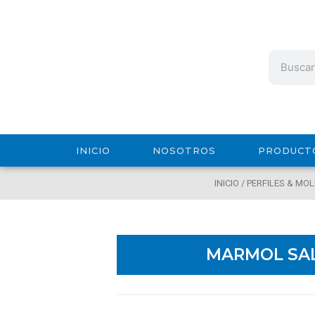
Ir
al
contenido
Search
INICIO
NOSOTROS
PRODUCT
INICIO
/
PERFILES & MO
MARMOL SA