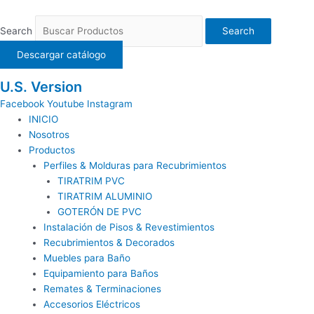
Ir
al
Search
Search
contenido
Descargar catálogo
U.S. Version
Facebook
Youtube
Instagram
INICIO
Nosotros
Productos
Perfiles & Molduras para Recubrimientos
TIRATRIM PVC
TIRATRIM ALUMINIO
GOTERÓN DE PVC
Instalación de Pisos & Revestimientos
Recubrimientos & Decorados
Muebles para Baño
Equipamiento para Baños
Remates & Terminaciones
Accesorios Eléctricos