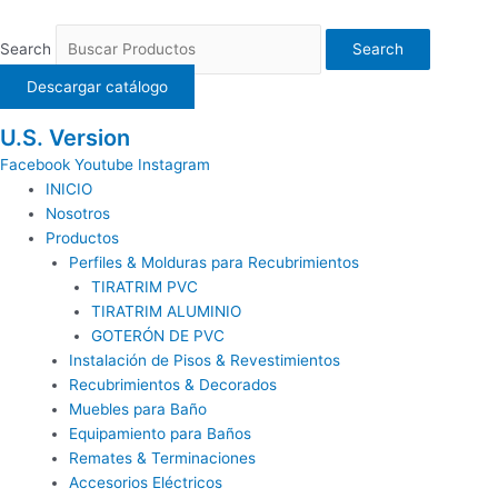
Ir
al
Search
Search
contenido
Descargar catálogo
U.S. Version
Facebook
Youtube
Instagram
INICIO
Nosotros
Productos
Perfiles & Molduras para Recubrimientos
TIRATRIM PVC
TIRATRIM ALUMINIO
GOTERÓN DE PVC
Instalación de Pisos & Revestimientos
Recubrimientos & Decorados
Muebles para Baño
Equipamiento para Baños
Remates & Terminaciones
Accesorios Eléctricos