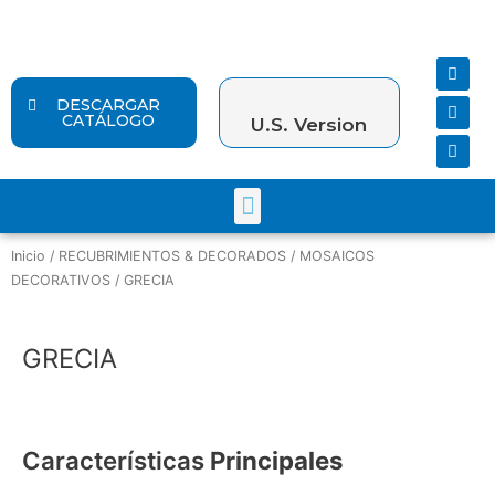
Ir
al
contenido
F
Y
I
a
o
n
c
u
s
DESCARGAR
e
t
t
CATÁLOGO
U.S. Version
b
u
a
o
b
g
o
e
r
k
a
Menu
m
Inicio
/
RECUBRIMIENTOS & DECORADOS
/
MOSAICOS
DECORATIVOS
/ GRECIA
GRECIA
Características
Principales