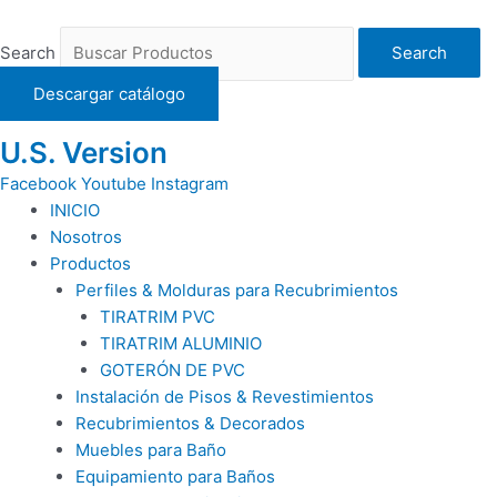
Ir
al
Search
Search
contenido
Descargar catálogo
U.S. Version
Facebook
Youtube
Instagram
INICIO
Nosotros
Productos
Perfiles & Molduras para Recubrimientos
TIRATRIM PVC
TIRATRIM ALUMINIO
GOTERÓN DE PVC
Instalación de Pisos & Revestimientos
Recubrimientos & Decorados
Muebles para Baño
Equipamiento para Baños