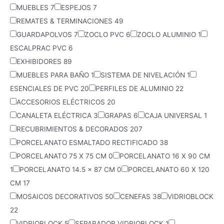
MUEBLES
7
ESPEJOS
7
REMATES & TERMINACIONES
49
GUARDAPOLVOS
7
ZOCLO PVC
6
ZOCLO ALUMINIO
1
ESCALPRAC PVC
6
EXHIBIDORES
89
MUEBLES PARA BAÑO
1
SISTEMA DE NIVELACIÓN
1
ESENCIALES DE PVC
20
PERFILES DE ALUMINIO
22
ACCESORIOS ELÉCTRICOS
20
CANALETA ELÉCTRICA
3
GRAPAS
6
CAJA UNIVERSAL
1
RECUBRIMIENTOS & DECORADOS
207
PORCELANATO ESMALTADO RECTIFICADO
38
PORCELANATO 75 X 75 CM
0
PORCELANATO 16 X 90 CM
1
PORCELANATO 14.5 x 87 CM
0
PORCELANATO 60 X 120
CM
17
MOSAICOS DECORATIVOS
50
CENEFAS
38
VIDRIOBLOCK
22
VIDRIOBLOCK
5
SEPARADOR VIDRIOBLOCK
1