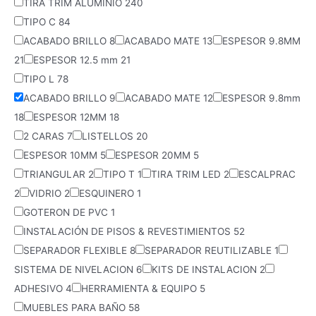
TIRA TRIM ALUMINIO
240
TIPO C
84
ACABADO BRILLO
8
ACABADO MATE
13
ESPESOR 9.8MM
21
ESPESOR 12.5 mm
21
TIPO L
78
ACABADO BRILLO
9
ACABADO MATE
12
ESPESOR 9.8mm
18
ESPESOR 12MM
18
2 CARAS
7
LISTELLOS
20
ESPESOR 10MM
5
ESPESOR 20MM
5
TRIANGULAR
2
TIPO T
1
TIRA TRIM LED
2
ESCALPRAC
2
VIDRIO
2
ESQUINERO
1
GOTERON DE PVC
1
INSTALACIÓN DE PISOS & REVESTIMIENTOS
52
SEPARADOR FLEXIBLE
8
SEPARADOR REUTILIZABLE
1
SISTEMA DE NIVELACION
6
KITS DE INSTALACION
2
ADHESIVO
4
HERRAMIENTA & EQUIPO
5
MUEBLES PARA BAÑO
58