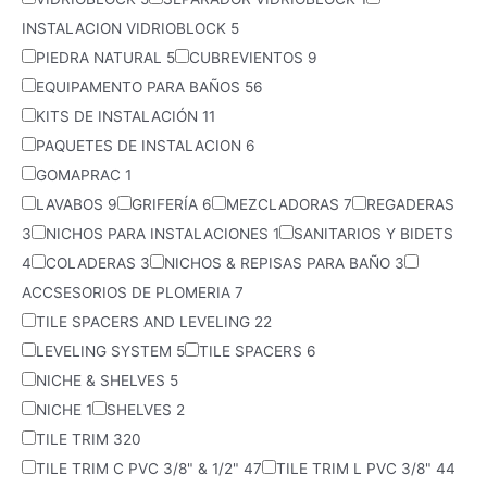
INSTALACION VIDRIOBLOCK
5
PIEDRA NATURAL
5
CUBREVIENTOS
9
EQUIPAMENTO PARA BAÑOS
56
KITS DE INSTALACIÓN
11
PAQUETES DE INSTALACION
6
GOMAPRAC
1
LAVABOS
9
GRIFERÍA
6
MEZCLADORAS
7
REGADERAS
3
NICHOS PARA INSTALACIONES
1
SANITARIOS Y BIDETS
4
COLADERAS
3
NICHOS & REPISAS PARA BAÑO
3
ACCSESORIOS DE PLOMERIA
7
TILE SPACERS AND LEVELING
22
LEVELING SYSTEM
5
TILE SPACERS
6
NICHE & SHELVES
5
NICHE
1
SHELVES
2
TILE TRIM
320
TILE TRIM C PVC 3/8" & 1/2"
47
TILE TRIM L PVC 3/8"
44