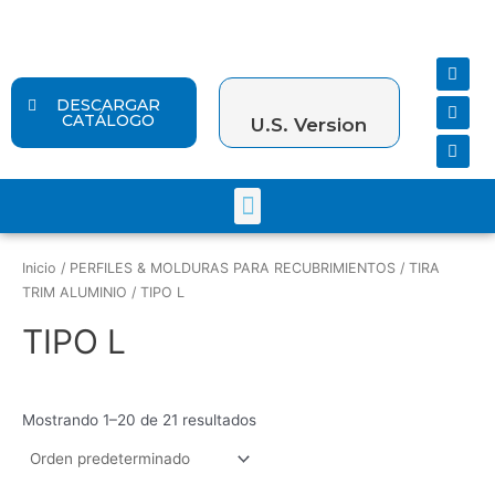
Ir
al
contenido
F
Y
I
a
o
n
c
u
s
DESCARGAR
e
t
t
CATÁLOGO
U.S. Version
b
u
a
o
b
g
o
e
r
k
a
Menu
m
Inicio
/
PERFILES & MOLDURAS PARA RECUBRIMIENTOS
/
TIRA
TRIM ALUMINIO
/ TIPO L
TIPO L
Mostrando 1–20 de 21 resultados