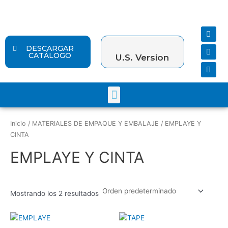
Ir
al
contenido
F
Y
I
a
o
n
c
u
s
DESCARGAR
e
t
t
CATÁLOGO
U.S. Version
b
u
a
o
b
g
o
e
r
k
a
Menu
m
Inicio
/
MATERIALES DE EMPAQUE Y EMBALAJE
/ EMPLAYE Y
CINTA
EMPLAYE Y CINTA
Mostrando los 2 resultados