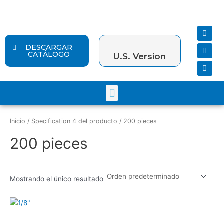
Ir
al
contenido
F
Y
I
a
o
n
c
u
s
DESCARGAR
e
t
t
CATÁLOGO
U.S. Version
b
u
a
o
b
g
o
e
r
k
a
Menu
m
Inicio
/ Specification 4 del producto / 200 pieces
200 pieces
Mostrando el único resultado