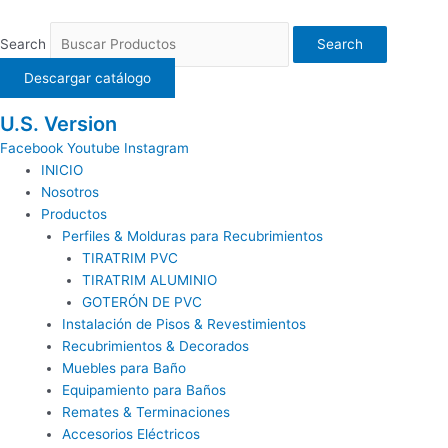
Ir
al
Search
Search
contenido
Descargar catálogo
U.S. Version
Facebook
Youtube
Instagram
INICIO
Nosotros
Productos
Perfiles & Molduras para Recubrimientos
TIRATRIM PVC
TIRATRIM ALUMINIO
GOTERÓN DE PVC
Instalación de Pisos & Revestimientos
Recubrimientos & Decorados
Muebles para Baño
Equipamiento para Baños
Remates & Terminaciones
Accesorios Eléctricos