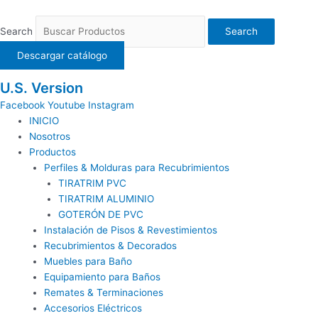
Ir
al
Search
Search
contenido
Descargar catálogo
U.S. Version
Facebook
Youtube
Instagram
INICIO
Nosotros
Productos
Perfiles & Molduras para Recubrimientos
TIRATRIM PVC
TIRATRIM ALUMINIO
GOTERÓN DE PVC
Instalación de Pisos & Revestimientos
Recubrimientos & Decorados
Muebles para Baño
Equipamiento para Baños
Remates & Terminaciones
Accesorios Eléctricos