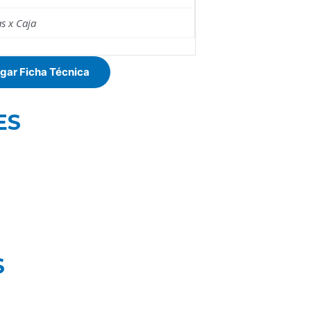
s x Caja
gar Ficha Técnica
ES
S