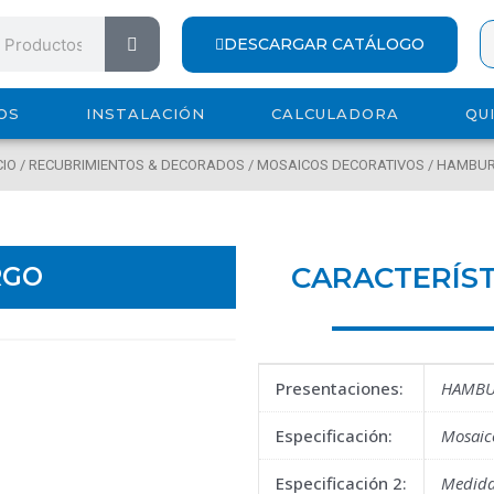
Search
DESCARGAR CATÁLOGO
OS
INSTALACIÓN
CALCULADORA
QU
CIO
/
RECUBRIMIENTOS & DECORADOS
/
MOSAICOS DECORATIVOS
/ HAMBU
CARACTERÍST
RGO
Presentaciones:
HAMB
Especificación:
Mosaic
Especificación 2:
Medida