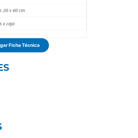
: 20 x 60 cm
s x caja
gar Ficha Técnica
ES
S