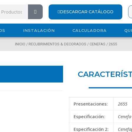
Search
DESCARGAR CATÁLOGO
OS
INSTALACIÓN
CALCULADORA
QU
INICIO
/
RECUBRIMIENTOS & DECORADOS
/
CENEFAS
/ 2655
CARACTERÍST
Presentaciones:
2655
Especificación:
Cenefa
Especificación 2:
Cenefa