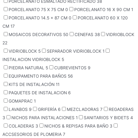
PORCELANATO ESMALTADO RECTIFICADO
38
PORCELANATO 75 X 75 CM
0
PORCELANATO 16 X 90 CM
1
PORCELANATO 14.5 x 87 CM
0
PORCELANATO 60 X 120
CM
17
MOSAICOS DECORATIVOS
50
CENEFAS
38
VIDRIOBLOCK
22
VIDRIOBLOCK
5
SEPARADOR VIDRIOBLOCK
1
INSTALACION VIDRIOBLOCK
5
PIEDRA NATURAL
5
CUBREVIENTOS
9
EQUIPAMENTO PARA BAÑOS
56
KITS DE INSTALACIÓN
11
PAQUETES DE INSTALACION
6
GOMAPRAC
1
LAVABOS
9
GRIFERÍA
6
MEZCLADORAS
7
REGADERAS
3
NICHOS PARA INSTALACIONES
1
SANITARIOS Y BIDETS
4
COLADERAS
3
NICHOS & REPISAS PARA BAÑO
3
ACCSESORIOS DE PLOMERIA
7