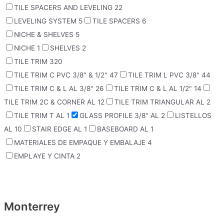
TILE SPACERS AND LEVELING
22
LEVELING SYSTEM
5
TILE SPACERS
6
NICHE & SHELVES
5
NICHE
1
SHELVES
2
TILE TRIM
320
TILE TRIM C PVC 3/8" & 1/2"
47
TILE TRIM L PVC 3/8"
44
TILE TRIM C & L AL 3/8"
26
TILE TRIM C & L AL 1/2"
14
TILE TRIM 2C & CORNER AL
12
TILE TRIM TRIANGULAR AL
2
TILE TRIM T AL
1
GLASS PROFILE 3/8" AL
2
LISTELLOS
AL
10
STAIR EDGE AL
1
BASEBOARD AL
1
MATERIALES DE EMPAQUE Y EMBALAJE
4
EMPLAYE Y CINTA
2
Monterrey