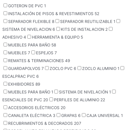
GOTERON DE PVC
1
INSTALACIÓN DE PISOS & REVESTIMIENTOS
52
SEPARADOR FLEXIBLE
8
SEPARADOR REUTILIZABLE
1
SISTEMA DE NIVELACION
6
KITS DE INSTALACION
2
ADHESIVO
4
HERRAMIENTA & EQUIPO
5
MUEBLES PARA BAÑO
58
MUEBLES
7
ESPEJOS
7
REMATES & TERMINACIONES
49
GUARDAPOLVOS
7
ZOCLO PVC
6
ZOCLO ALUMINIO
1
ESCALPRAC PVC
6
EXHIBIDORES
89
MUEBLES PARA BAÑO
1
SISTEMA DE NIVELACIÓN
1
ESENCIALES DE PVC
20
PERFILES DE ALUMINIO
22
ACCESORIOS ELÉCTRICOS
20
CANALETA ELÉCTRICA
3
GRAPAS
6
CAJA UNIVERSAL
1
RECUBRIMIENTOS & DECORADOS
207