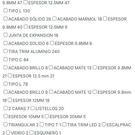
9.8MM
47
ESPESOR 12.5MM
47
TIPO L
130
ACABADO SÓLIDO
26
ACABADO MARMOL
18
ESPESOR
9.8MM
40
ESPESOR 12.5MM
6
JUNTA DE EXPANSION
18
ACABADO SOLIDO
6
ESPESOR 9.8MM
6
TIRA TRIM ALUMINIO
240
TIPO C
84
ACABADO BRILLO
8
ACABADO MATE
13
ESPESOR 9.8MM
21
ESPESOR 12.5 mm
21
TIPO L
78
ACABADO BRILLO
9
ACABADO MATE
12
ESPESOR 9.8mm
18
ESPESOR 12MM
18
2 CARAS
7
LISTELLOS
20
ESPESOR 10MM
5
ESPESOR 20MM
5
TRIANGULAR
2
TIPO T
1
TIRA TRIM LED
2
ESCALPRAC
2
VIDRIO
2
ESQUINERO
1