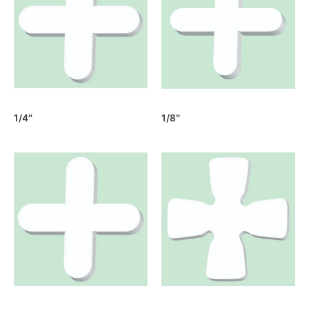
1/4″
1/8″