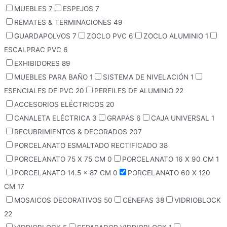
MUEBLES
7
ESPEJOS
7
REMATES & TERMINACIONES
49
GUARDAPOLVOS
7
ZOCLO PVC
6
ZOCLO ALUMINIO
1
ESCALPRAC PVC
6
EXHIBIDORES
89
MUEBLES PARA BAÑO
1
SISTEMA DE NIVELACIÓN
1
ESENCIALES DE PVC
20
PERFILES DE ALUMINIO
22
ACCESORIOS ELÉCTRICOS
20
CANALETA ELÉCTRICA
3
GRAPAS
6
CAJA UNIVERSAL
1
RECUBRIMIENTOS & DECORADOS
207
PORCELANATO ESMALTADO RECTIFICADO
38
PORCELANATO 75 X 75 CM
0
PORCELANATO 16 X 90 CM
1
PORCELANATO 14.5 x 87 CM
0
PORCELANATO 60 X 120
CM
17
MOSAICOS DECORATIVOS
50
CENEFAS
38
VIDRIOBLOCK
22