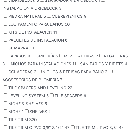
VIDRIOBLOCK
5
SEPARADOR VIDRIOBLOCK
1
INSTALACION VIDRIOBLOCK
5
PIEDRA NATURAL
5
CUBREVIENTOS
9
EQUIPAMENTO PARA BAÑOS
56
KITS DE INSTALACIÓN
11
PAQUETES DE INSTALACION
6
GOMAPRAC
1
LAVABOS
9
GRIFERÍA
6
MEZCLADORAS
7
REGADERAS
3
NICHOS PARA INSTALACIONES
1
SANITARIOS Y BIDETS
4
COLADERAS
3
NICHOS & REPISAS PARA BAÑO
3
ACCSESORIOS DE PLOMERIA
7
TILE SPACERS AND LEVELING
22
LEVELING SYSTEM
5
TILE SPACERS
6
NICHE & SHELVES
5
NICHE
1
SHELVES
2
TILE TRIM
320
TILE TRIM C PVC 3/8" & 1/2"
47
TILE TRIM L PVC 3/8"
44