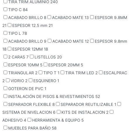
TIRA TRIM ALUMINIO
240
TIPO C
84
ACABADO BRILLO
8
ACABADO MATE
13
ESPESOR 9.8MM
21
ESPESOR 12.5 mm
21
TIPO L
78
ACABADO BRILLO
9
ACABADO MATE
12
ESPESOR 9.8mm
18
ESPESOR 12MM
18
2 CARAS
7
LISTELLOS
20
ESPESOR 10MM
5
ESPESOR 20MM
5
TRIANGULAR
2
TIPO T
1
TIRA TRIM LED
2
ESCALPRAC
2
VIDRIO
2
ESQUINERO
1
GOTERON DE PVC
1
INSTALACIÓN DE PISOS & REVESTIMIENTOS
52
SEPARADOR FLEXIBLE
8
SEPARADOR REUTILIZABLE
1
SISTEMA DE NIVELACION
6
KITS DE INSTALACION
2
ADHESIVO
4
HERRAMIENTA & EQUIPO
5
MUEBLES PARA BAÑO
58