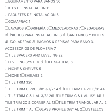
EQUIPAMENTO PARA BAÑOS
56
KITS DE INSTALACIÓN
11
PAQUETES DE INSTALACION
6
GOMAPRAC
1
LAVABOS
9
GRIFERÍA
6
MEZCLADORAS
7
REGADERAS
3
NICHOS PARA INSTALACIONES
1
SANITARIOS Y BIDETS
4
COLADERAS
3
NICHOS & REPISAS PARA BAÑO
3
ACCSESORIOS DE PLOMERIA
7
TILE SPACERS AND LEVELING
22
LEVELING SYSTEM
5
TILE SPACERS
6
NICHE & SHELVES
5
NICHE
1
SHELVES
2
TILE TRIM
320
TILE TRIM C PVC 3/8" & 1/2"
47
TILE TRIM L PVC 3/8"
44
TILE TRIM C & L AL 3/8"
26
TILE TRIM C & L AL 1/2"
14
TILE TRIM 2C & CORNER AL
12
TILE TRIM TRIANGULAR AL
2
TILE TRIM T AL
1
GLASS PROFILE 3/8" AL
2
LISTELLOS