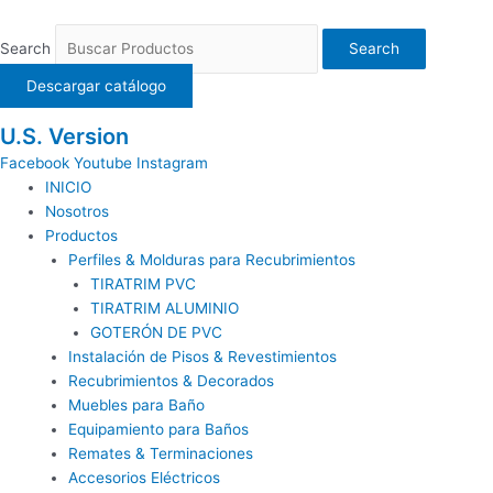
Ir
al
Search
Search
contenido
Descargar catálogo
U.S. Version
Facebook
Youtube
Instagram
INICIO
Nosotros
Productos
Perfiles & Molduras para Recubrimientos
TIRATRIM PVC
TIRATRIM ALUMINIO
GOTERÓN DE PVC
Instalación de Pisos & Revestimientos
Recubrimientos & Decorados
Muebles para Baño
Equipamiento para Baños
Remates & Terminaciones
Accesorios Eléctricos