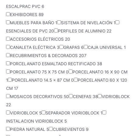
ESCALPRAC PVC
6
EXHIBIDORES
89
MUEBLES PARA BAÑO
1
SISTEMA DE NIVELACIÓN
1
ESENCIALES DE PVC
20
PERFILES DE ALUMINIO
22
ACCESORIOS ELÉCTRICOS
20
CANALETA ELÉCTRICA
3
GRAPAS
6
CAJA UNIVERSAL
1
RECUBRIMIENTOS & DECORADOS
207
PORCELANATO ESMALTADO RECTIFICADO
38
PORCELANATO 75 X 75 CM
0
PORCELANATO 16 X 90 CM
1
PORCELANATO 14.5 x 87 CM
0
PORCELANATO 60 X 120
CM
17
MOSAICOS DECORATIVOS
50
CENEFAS
38
VIDRIOBLOCK
22
VIDRIOBLOCK
5
SEPARADOR VIDRIOBLOCK
1
INSTALACION VIDRIOBLOCK
5
PIEDRA NATURAL
5
CUBREVIENTOS
9