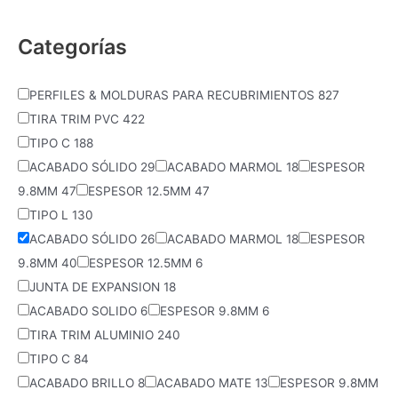
Categorías
PERFILES & MOLDURAS PARA RECUBRIMIENTOS
827
TIRA TRIM PVC
422
TIPO C
188
ACABADO SÓLIDO
29
ACABADO MARMOL
18
ESPESOR
9.8MM
47
ESPESOR 12.5MM
47
TIPO L
130
ACABADO SÓLIDO
26
ACABADO MARMOL
18
ESPESOR
9.8MM
40
ESPESOR 12.5MM
6
JUNTA DE EXPANSION
18
ACABADO SOLIDO
6
ESPESOR 9.8MM
6
TIRA TRIM ALUMINIO
240
TIPO C
84
ACABADO BRILLO
8
ACABADO MATE
13
ESPESOR 9.8MM