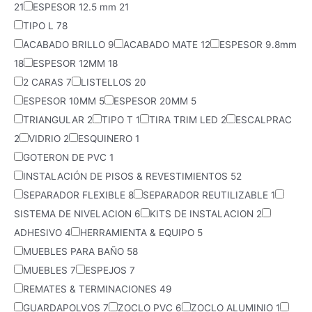
21
ESPESOR 12.5 mm
21
TIPO L
78
ACABADO BRILLO
9
ACABADO MATE
12
ESPESOR 9.8mm
18
ESPESOR 12MM
18
2 CARAS
7
LISTELLOS
20
ESPESOR 10MM
5
ESPESOR 20MM
5
TRIANGULAR
2
TIPO T
1
TIRA TRIM LED
2
ESCALPRAC
2
VIDRIO
2
ESQUINERO
1
GOTERON DE PVC
1
INSTALACIÓN DE PISOS & REVESTIMIENTOS
52
SEPARADOR FLEXIBLE
8
SEPARADOR REUTILIZABLE
1
SISTEMA DE NIVELACION
6
KITS DE INSTALACION
2
ADHESIVO
4
HERRAMIENTA & EQUIPO
5
MUEBLES PARA BAÑO
58
MUEBLES
7
ESPEJOS
7
REMATES & TERMINACIONES
49
GUARDAPOLVOS
7
ZOCLO PVC
6
ZOCLO ALUMINIO
1