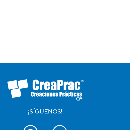
¡SÍGUENOS!
F
Y