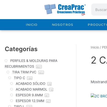
Ir
Search
al
contenido
INICIO
NOSOTROS
PRODUCT
Categorías
Inicio
/
PE
2 
PERFILES & MOLDURAS PARA
RECUBRIMIENTOS
827
TIRA TRIM PVC
422
TIPO C
188
Mostrando
ACABADO SÓLIDO
29
ACABADO MARMOL
18
ESPESOR 9.8MM
47
ESPESOR 12.5MM
47
TIPO L