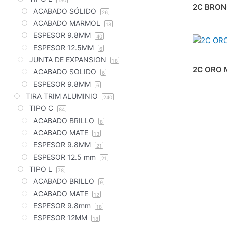
130
2C BRON
ACABADO SÓLIDO
26
ACABADO MARMOL
18
ESPESOR 9.8MM
40
ESPESOR 12.5MM
6
JUNTA DE EXPANSION
18
2C ORO 
ACABADO SOLIDO
6
ESPESOR 9.8MM
6
TIRA TRIM ALUMINIO
240
TIPO C
84
ACABADO BRILLO
8
ACABADO MATE
13
ESPESOR 9.8MM
21
ESPESOR 12.5 mm
21
TIPO L
78
ACABADO BRILLO
9
ACABADO MATE
12
ESPESOR 9.8mm
18
ESPESOR 12MM
18