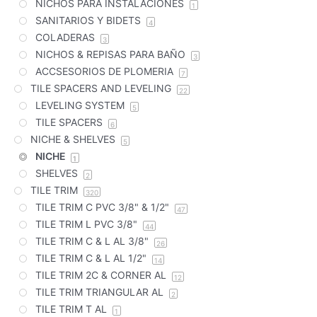
NICHOS PARA INSTALACIONES
1
SANITARIOS Y BIDETS
4
COLADERAS
3
NICHOS & REPISAS PARA BAÑO
3
ACCSESORIOS DE PLOMERIA
7
TILE SPACERS AND LEVELING
22
LEVELING SYSTEM
5
TILE SPACERS
6
NICHE & SHELVES
5
NICHE
1
SHELVES
2
TILE TRIM
320
TILE TRIM C PVC 3/8" & 1/2"
47
TILE TRIM L PVC 3/8"
44
TILE TRIM C & L AL 3/8"
26
TILE TRIM C & L AL 1/2"
14
TILE TRIM 2C & CORNER AL
12
TILE TRIM TRIANGULAR AL
2
TILE TRIM T AL
1