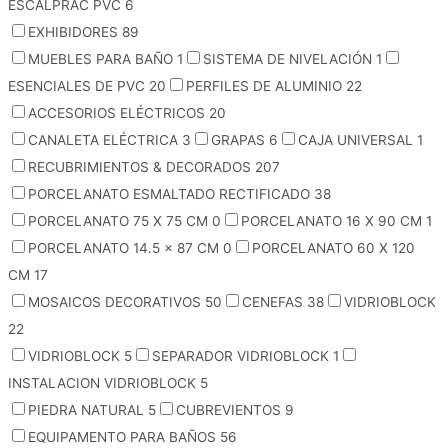
ESCALPRAC PVC
6
EXHIBIDORES
89
MUEBLES PARA BAÑO
1
SISTEMA DE NIVELACIÓN
1
ESENCIALES DE PVC
20
PERFILES DE ALUMINIO
22
ACCESORIOS ELÉCTRICOS
20
CANALETA ELÉCTRICA
3
GRAPAS
6
CAJA UNIVERSAL
1
RECUBRIMIENTOS & DECORADOS
207
PORCELANATO ESMALTADO RECTIFICADO
38
PORCELANATO 75 X 75 CM
0
PORCELANATO 16 X 90 CM
1
PORCELANATO 14.5 x 87 CM
0
PORCELANATO 60 X 120
CM
17
MOSAICOS DECORATIVOS
50
CENEFAS
38
VIDRIOBLOCK
22
VIDRIOBLOCK
5
SEPARADOR VIDRIOBLOCK
1
INSTALACION VIDRIOBLOCK
5
PIEDRA NATURAL
5
CUBREVIENTOS
9
EQUIPAMENTO PARA BAÑOS
56