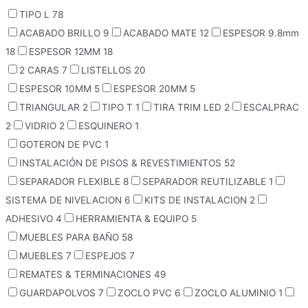
TIPO L
78
ACABADO BRILLO
9
ACABADO MATE
12
ESPESOR 9.8mm
18
ESPESOR 12MM
18
2 CARAS
7
LISTELLOS
20
ESPESOR 10MM
5
ESPESOR 20MM
5
TRIANGULAR
2
TIPO T
1
TIRA TRIM LED
2
ESCALPRAC
2
VIDRIO
2
ESQUINERO
1
GOTERON DE PVC
1
INSTALACIÓN DE PISOS & REVESTIMIENTOS
52
SEPARADOR FLEXIBLE
8
SEPARADOR REUTILIZABLE
1
SISTEMA DE NIVELACION
6
KITS DE INSTALACION
2
ADHESIVO
4
HERRAMIENTA & EQUIPO
5
MUEBLES PARA BAÑO
58
MUEBLES
7
ESPEJOS
7
REMATES & TERMINACIONES
49
GUARDAPOLVOS
7
ZOCLO PVC
6
ZOCLO ALUMINIO
1