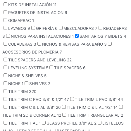
KITS DE INSTALACIÓN
11
PAQUETES DE INSTALACION
6
GOMAPRAC
1
LAVABOS
9
GRIFERÍA
6
MEZCLADORAS
7
REGADERAS
3
NICHOS PARA INSTALACIONES
1
SANITARIOS Y BIDETS
4
COLADERAS
3
NICHOS & REPISAS PARA BAÑO
3
ACCSESORIOS DE PLOMERIA
7
TILE SPACERS AND LEVELING
22
LEVELING SYSTEM
5
TILE SPACERS
6
NICHE & SHELVES
5
NICHE
1
SHELVES
2
TILE TRIM
320
TILE TRIM C PVC 3/8" & 1/2"
47
TILE TRIM L PVC 3/8"
44
TILE TRIM C & L AL 3/8"
26
TILE TRIM C & L AL 1/2"
14
TILE TRIM 2C & CORNER AL
12
TILE TRIM TRIANGULAR AL
2
TILE TRIM T AL
1
GLASS PROFILE 3/8" AL
2
LISTELLOS