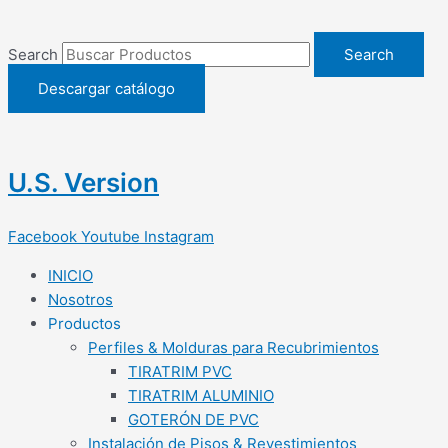
Ir
Buscar
al
por:
Search
Search
contenido
Descargar catálogo
U.S. Version
Facebook
Youtube
Instagram
INICIO
Nosotros
Productos
Perfiles & Molduras para Recubrimientos
TIRATRIM PVC
TIRATRIM ALUMINIO
GOTERÓN DE PVC
Instalación de Pisos & Revestimientos