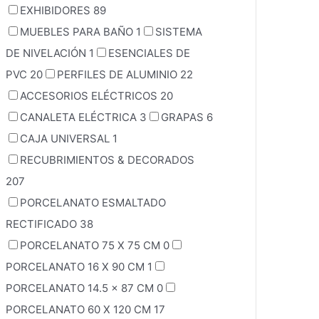
EXHIBIDORES
89
MUEBLES PARA BAÑO
1
SISTEMA
DE NIVELACIÓN
1
ESENCIALES DE
PVC
20
PERFILES DE ALUMINIO
22
ACCESORIOS ELÉCTRICOS
20
CANALETA ELÉCTRICA
3
GRAPAS
6
CAJA UNIVERSAL
1
RECUBRIMIENTOS & DECORADOS
207
PORCELANATO ESMALTADO
RECTIFICADO
38
PORCELANATO 75 X 75 CM
0
PORCELANATO 16 X 90 CM
1
PORCELANATO 14.5 x 87 CM
0
PORCELANATO 60 X 120 CM
17