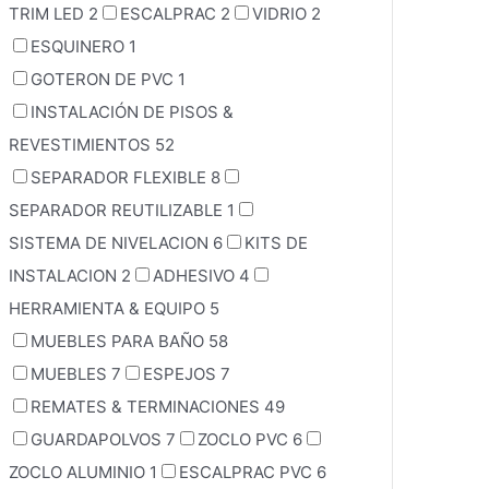
TRIM LED
2
ESCALPRAC
2
VIDRIO
2
ESQUINERO
1
GOTERON DE PVC
1
INSTALACIÓN DE PISOS &
REVESTIMIENTOS
52
SEPARADOR FLEXIBLE
8
SEPARADOR REUTILIZABLE
1
SISTEMA DE NIVELACION
6
KITS DE
INSTALACION
2
ADHESIVO
4
HERRAMIENTA & EQUIPO
5
MUEBLES PARA BAÑO
58
MUEBLES
7
ESPEJOS
7
REMATES & TERMINACIONES
49
GUARDAPOLVOS
7
ZOCLO PVC
6
ZOCLO ALUMINIO
1
ESCALPRAC PVC
6