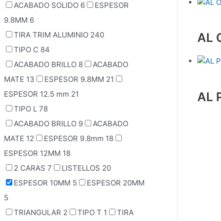
ACABADO SOLIDO
6
ESPESOR
9.8MM
6
AL 
TIRA TRIM ALUMINIO
240
TIPO C
84
ACABADO BRILLO
8
ACABADO
MATE
13
ESPESOR 9.8MM
21
AL 
ESPESOR 12.5 mm
21
TIPO L
78
ACABADO BRILLO
9
ACABADO
MATE
12
ESPESOR 9.8mm
18
ESPESOR 12MM
18
2 CARAS
7
LISTELLOS
20
ESPESOR 10MM
5
ESPESOR 20MM
5
TRIANGULAR
2
TIPO T
1
TIRA