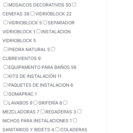
MOSAICOS DECORATIVOS
50
CENEFAS
38
VIDRIOBLOCK
22
VIDRIOBLOCK
5
SEPARADOR
VIDRIOBLOCK
1
INSTALACION
VIDRIOBLOCK
5
PIEDRA NATURAL
5
CUBREVIENTOS
9
EQUIPAMENTO PARA BAÑOS
56
KITS DE INSTALACIÓN
11
PAQUETES DE INSTALACION
6
GOMAPRAC
1
LAVABOS
9
GRIFERÍA
6
MEZCLADORAS
7
REGADERAS
3
NICHOS PARA INSTALACIONES
1
SANITARIOS Y BIDETS
4
COLADERAS